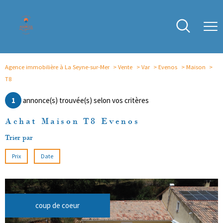
Agence immobilière à La Seyne-sur-Mer
Vente
Var
Evenos
Maison
T8
1
annonce(s) trouvée(s) selon vos critères
Achat Maison T8 Evenos
Trier par
Prix
Date
coup de coeur