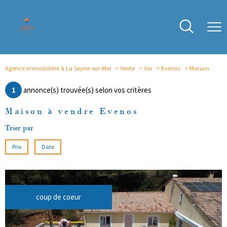
Agence immobilière à La Seyne-sur-Mer
Vente
Var
Evenos
Maison
1
annonce(s) trouvée(s) selon vos critères
Maison à vendre Evenos
Trier par
Prix
Date
coup de coeur