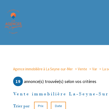
Agence immobilière à La Seyne-sur-Mer
Vente
Var
La s
19
annonce(s) trouvée(s) selon vos critères
Vente immobilière La-Seyne-Su
Trier par
Prix
Date