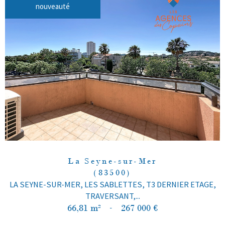
nouveauté
La Seyne-sur-Mer
(83500)
LA SEYNE-SUR-MER, LES SABLETTES, T3 DERNIER ETAGE,
TRAVERSANT,...
66,81 m²
-
267 000 €