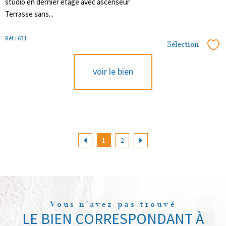
studio en dernier étage avec ascenseur
Terrasse sans...
Réf : 631
Sélection
Sél
voir le bien
1
2
Vous n'avez pas trouvé
LE BIEN CORRESPONDANT À