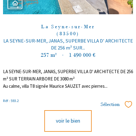
La Seyne-sur-Mer
(83500)
LA SEYNE-SUR-MER, JANAS, SUPERBE VILLA D' ARCHITECTE
DE 256 m² SUR...
257 m²
-
1 490 000 €
LA SEYNE-SUR-MER, JANAS, SUPERBE VILLA D' ARCHITECTE DE 256
m² SUR TERRAIN ARBORE DE 3080 m²
Au calme, villa T8 signée Maurice SAUZET avec pierres...
Réf : 593.2
Sélection
Sél
voir le bien