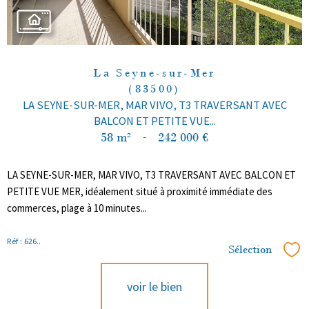
La Seyne-sur-Mer
(83500)
LA SEYNE-SUR-MER, MAR VIVO, T3 TRAVERSANT AVEC
BALCON ET PETITE VUE...
58 m²
-
242 000 €
LA SEYNE-SUR-MER, MAR VIVO, T3 TRAVERSANT AVEC BALCON ET
PETITE VUE MER, idéalement situé à proximité immédiate des
commerces, plage à 10 minutes...
Réf : 626..
Sélection
Sél
voir le bien