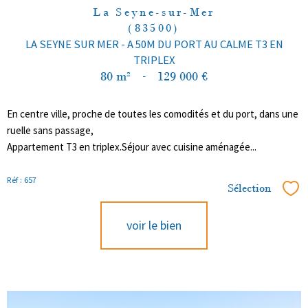
La Seyne-sur-Mer
(83500)
LA SEYNE SUR MER - A 50M DU PORT AU CALME T3 EN
TRIPLEX
80 m²
-
129 000 €
En centre ville, proche de toutes les comodités et du port, dans une
ruelle sans passage,
Appartement T3 en triplex.Séjour avec cuisine aménagée...
Réf : 657
Sélection
Sél
voir le bien