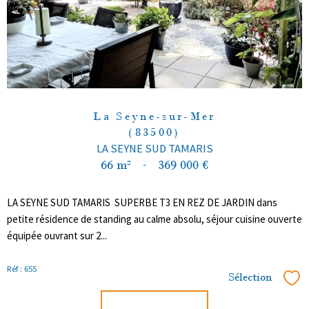
La Seyne-sur-Mer
(83500)
LA SEYNE SUD TAMARIS
66 m²
-
369 000 €
LA SEYNE SUD TAMARIS SUPERBE T3 EN REZ DE JARDIN dans
petite résidence de standing au calme absolu, séjour cuisine ouverte
équipée ouvrant sur 2...
Réf : 655
Sélection
Sél