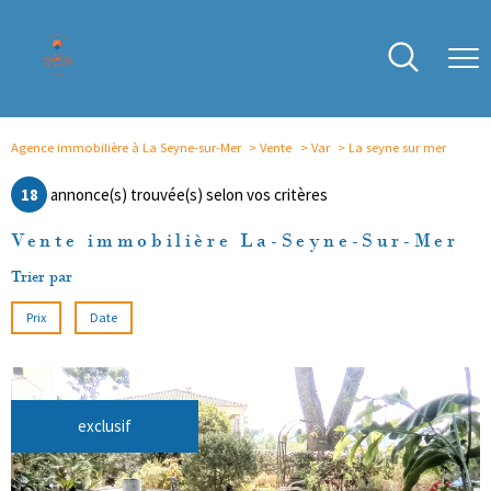
Agence immobilière à La Seyne-sur-Mer
Vente
Var
La seyne sur mer
18
annonce(s) trouvée(s) selon vos critères
Vente immobilière La-Seyne-Sur-Mer
Trier par
Prix
Date
exclusif