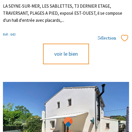
LA SEYNE-SUR-MER, LES SABLETTES, T3 DERNIER ETAGE,
TRAVERSANT, PLAGES A PIED, exposé EST-OUEST, il se compose
d'un hall d'entrée avec placards,...
Réf : 643
Sélection
Sél
voir le bien