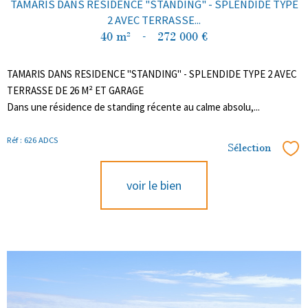
TAMARIS DANS RESIDENCE "STANDING" - SPLENDIDE TYPE
2 AVEC TERRASSE...
40 m²
-
272 000 €
TAMARIS DANS RESIDENCE "STANDING" - SPLENDIDE TYPE 2 AVEC
TERRASSE DE 26 M² ET GARAGE
Dans une résidence de standing récente au calme absolu,...
Réf : 626 ADCS
Sélection
Sél
voir le bien