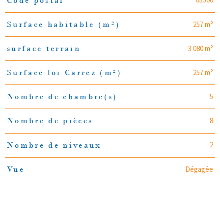
Code postal
TRAD_PAMPERO_Caracteristique
Valeurs
257 m²
Surface habitable (m²)
3 080 m²
surface terrain
257 m²
Surface loi Carrez (m²)
5
Nombre de chambre(s)
8
Nombre de pièces
2
Nombre de niveaux
Dégagée
Vue