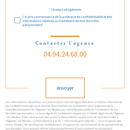
Validation
* Champs obligatoires
j'ai pris connaissance de la politique de confidentialité et des
informations relatives au traitement de mes données
personnelles*
Contacter l'agence
04.94.24.68.00
Validation
envoyer
Les informations recueillies sur ce formulaire sont enregistrées dans un fichier informatisé
par La Boite Immo agissant comme Sous-traitant du traitement pour la gestion de la
clientèle/prospects de l'Agence / du Réseau qui reste Responsable du Traitement de vos
Données personnelles. La base légale du traitement repose sur l'intérêt légitime de l'Agence
/ du Réseau. Elles sont conservées jusqu'à demande de suppression et sont destinées à
l'Agence / au Réseau. Conformément à la loi « informatique et libertés », vous disposez des
droits d’accès, de rectification, d’effacement, d’opposition, de limitation et de portabilité de
vos données. Vous pouvez retirer votre consentement à tout moment en contactant