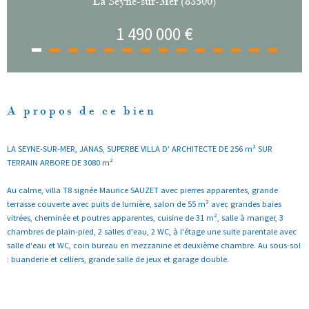
La Seyne-sur-Mer (83500)
1 490 000 €
A propos de ce bien
LA SEYNE-SUR-MER, JANAS, SUPERBE VILLA D' ARCHITECTE DE 256 m² SUR
TERRAIN ARBORE DE 3080 m²
Au calme, villa T8 signée Maurice SAUZET avec pierres apparentes, grande
terrasse couverte avec puits de lumière, salon de 55 m² avec grandes baies
vitrées, cheminée et poutres apparentes, cuisine de 31 m², salle à manger, 3
chambres de plain-pied, 2 salles d'eau, 2 WC, à l'étage une suite parentale avec
salle d'eau et WC, coin bureau en mezzanine et deuxième chambre. Au sous-sol
: buanderie et celliers, grande salle de jeux et garage double.