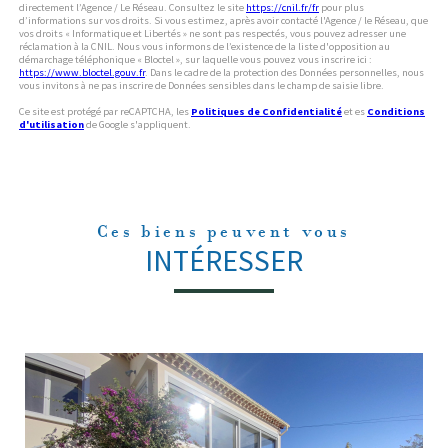
directement l’Agence / Le Réseau. Consultez le site
https://cnil.fr/fr
pour plus
d’informations sur vos droits. Si vous estimez, après avoir contacté l'Agence / le Réseau, que
vos droits « Informatique et Libertés » ne sont pas respectés, vous pouvez adresser une
réclamation à la CNIL. Nous vous informons de l’existence de la liste d'opposition au
démarchage téléphonique « Bloctel », sur laquelle vous pouvez vous inscrire ici :
https://www.bloctel.gouv.fr
. Dans le cadre de la protection des Données personnelles, nous
vous invitons à ne pas inscrire de Données sensibles dans le champ de saisie libre.
Ce site est protégé par reCAPTCHA, les
Politiques de Confidentialité
et es
Conditions
d'utilisation
de Google s'appliquent.
Ces biens peuvent vous
INTÉRESSER