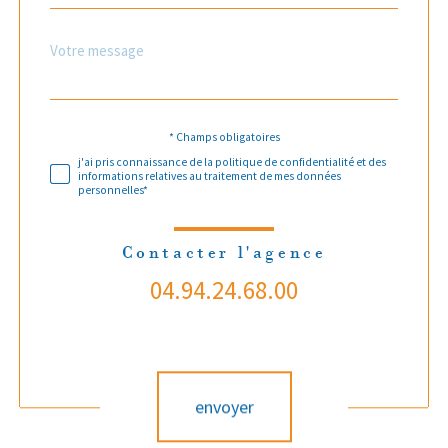
Message
Fieldset
*
par
défaut
Validation
* Champs obligatoires
j'ai pris connaissance de la politique de confidentialité et des
informations relatives au traitement de mes données
personnelles*
Contacter l'agence
04.94.24.68.00
Validation
envoyer