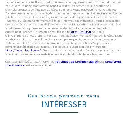
Les informations recueillies sur ce formulaire sont enregistrées dans un fichier informatisé
par La Boite Immo agissant comme Sous-traitant du traitement pour la gestion de la
clientèle/prospects de l'Agence / du Réseau qui reste Responsable du Traitement de vos
Données personnelles. La base légale du traitement repose sur l'intérêt légitime de l'Agence
/ du Réseau. Elles sont conservées jusqu'à demande de suppression et sont destinées à
l'Agence / au Réseau. Conformément à la loi « informatique et libertés », vous disposez des
droits d’accès, de rectification, d’effacement, d’opposition, de limitation et de portabilité de
vos données. Vous pouvez retirer votre consentement à tout moment en contactant
directement l’Agence / Le Réseau. Consultez le site
https://cnil.fr/fr
pour plus
d’informations sur vos droits. Si vous estimez, après avoir contacté l'Agence / le Réseau, que
vos droits « Informatique et Libertés » ne sont pas respectés, vous pouvez adresser une
réclamation à la CNIL. Nous vous informons de l’existence de la liste d'opposition au
démarchage téléphonique « Bloctel », sur laquelle vous pouvez vous inscrire ici :
https://www.bloctel.gouv.fr
. Dans le cadre de la protection des Données personnelles, nous
vous invitons à ne pas inscrire de Données sensibles dans le champ de saisie libre.
Ce site est protégé par reCAPTCHA, les
Politiques de Confidentialité
et es
Conditions
d'utilisation
de Google s'appliquent.
Ces biens peuvent vous
INTÉRESSER