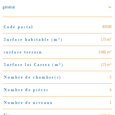
général
83500
Code postal
TRAD_PAMPERO_Caracteristique
Valeurs
173 m²
Surface habitable (m²)
2 681 m²
surface terrain
173 m²
Surface loi Carrez (m²)
3
Nombre de chambre(s)
6
Nombre de pièces
1
Nombre de niveaux