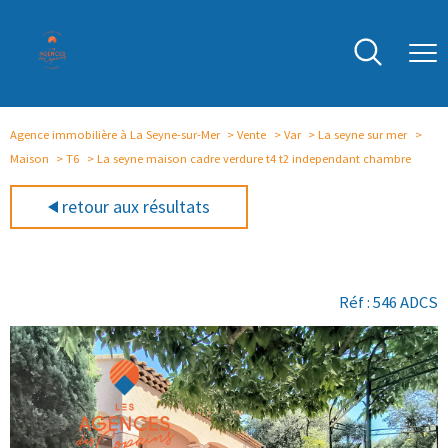
Agence immobilière à La Seyne-sur-Mer
Vente
Var
La seyne sur mer
Maison
T6
La seyne maison cadre verdure t4 t2 independant chambre
retour aux résultats
Réf : 546 ADCS