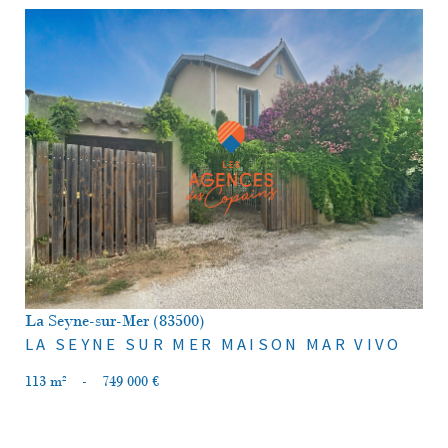
voir le bien
La Seyne-sur-Mer (83500)
LA SEYNE SUR MER MAISON MAR VIVO
113 m²
-
749 000 €