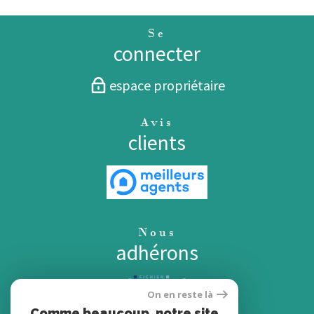
Se
connecter
espace propriétaire
Avis
clients
Nous
adhérons
On en reste là
Comme beaucoup, notre site