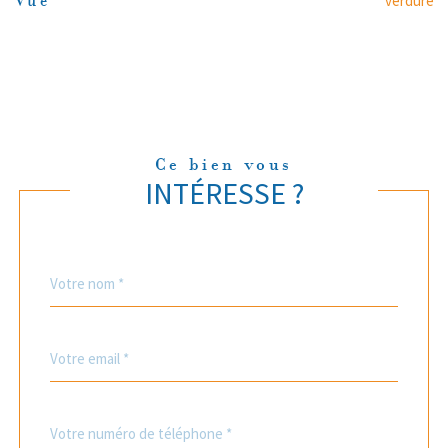
verdure
Vue
Ce bien vous
INTÉRESSE ?
Nom
Fieldset
*
par
défaut
email
*
Téléphone
*